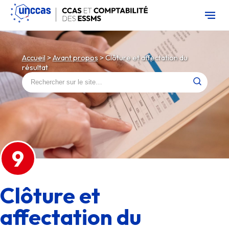
Skip
to
the
content
Accueil
>
Avant propos
>
Clôture et affectation du
résultat
Rechercher :
9
Clôture et
affectation du