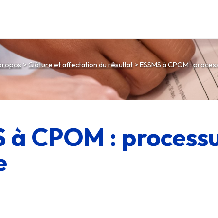
propos
>
Clôture et affectation du résultat
>
ESSMS à CPOM : process
 à CPOM : processu
e