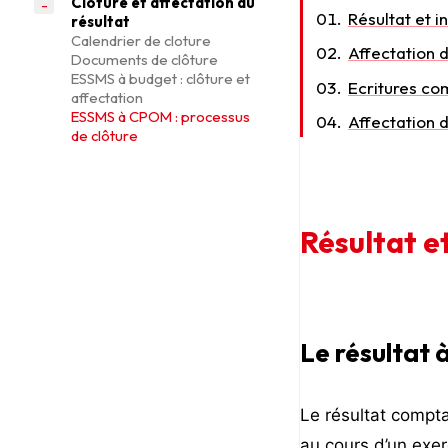
Clôture et affectation du
Résultat et i
résultat
Calendrier de cloture
Affectation d
Documents de clôture
ESSMS à budget : clôture et
Ecritures co
affectation
ESSMS à CPOM : processus
Affectation 
de clôture
Résultat e
Le résultat 
Le résultat compta
au cours d’un exer