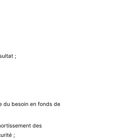
ultat ;
re du besoin en fonds de
mortissement des
rité ;