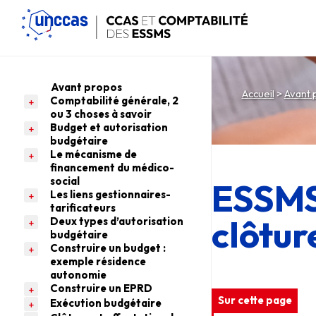
Skip
to
the
content
Avant propos
Accueil
>
Avant 
Comptabilité générale, 2
ou 3 choses à savoir
Budget et autorisation
budgétaire
Le mécanisme de
financement du médico-
social
ESSMS
Les liens gestionnaires-
tarificateurs
clôtur
Deux types d’autorisation
budgétaire
Construire un budget :
exemple résidence
autonomie
Construire un EPRD
Sur cette page
Exécution budgétaire