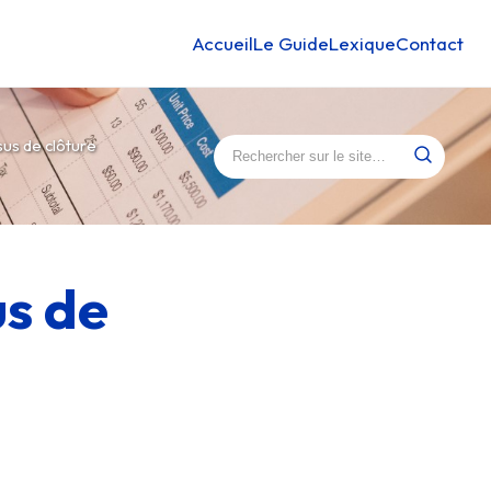
Accueil
Le Guide
Lexique
Contact
Rechercher :
us de clôture
s de