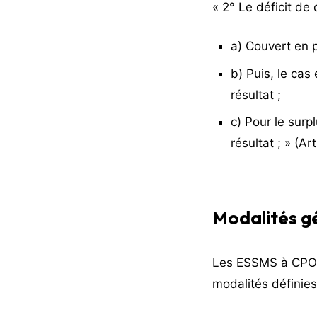
« 2° Le déficit de
a) Couvert en p
b) Puis, le cas
résultat ;
c) Pour le surp
résultat ; » (Ar
Modalités gé
Les ESSMS à CPOM-
modalités définie