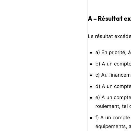
A – Résultat e
Le résultat excéde
a) En priorité,
b) A un compte
c) Au financem
d) A un compte
e) A un compte 
roulement, tel q
f) A un compte
équipements, a